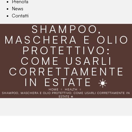
Prenota
News
Contatti
SHAMPOO,
MASCHERA E OLIO
PROTETTIVO:
COME USARLI
CORRETTAMENTE
IN ESTATE ☀️
HOME
HEALTH
SHAMPOO, MASCHERA E OLIO PROTETTIVO: COME USARLI CORRETTAMENTE IN
ESTATE ☀️