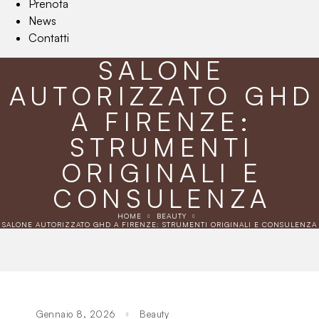
Prenota
News
Contatti
SALONE
AUTORIZZATO GHD
A FIRENZE:
STRUMENTI
ORIGINALI E
CONSULENZA
HOME
BEAUTY
SALONE AUTORIZZATO GHD A FIRENZE: STRUMENTI ORIGINALI E CONSULENZA
Gennaio 8, 2026
Beauty